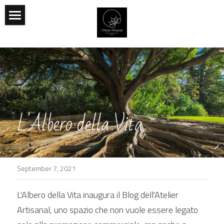
Home
Pezzi Disponibili
Spedizioni
Significato delle Pietre
L'Albero della Vita
Colori - Cromoterapia
L'Albero della Vita
September 7, 2021
La Dea Madre
L'Albero della Vita inaugura il Blog dell'Atelier 
La Spirale e l'Albero
Artisanal, uno spazio che non vuole essere legato 
La Lumaca