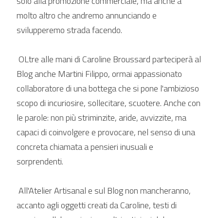
solo alla promozione commerciale, ma anche a 
molto altro che andremo annunciando e 
Il rame
svilupperemo strada facendo.
L'Argento Silver Filled
 OLtre alle mani di Caroline Broussard parteciperà al 
Curare vostri gioielli
Blog anche Martini Filippo, ormai appassionato 
collaboratore di una bottega che si pone l'ambizioso 
Blog
scopo di incuriosire, sollecitare, scuotere. Anche con 
Italiano
le parole: non più striminzite, aride, avvizzite, ma 
capaci di coinvolgere e provocare, nel senso di una 
Italiano
POWERED BY
concreta chiamata a pensieri inusuali e 
sorprendenti. 
 All'Atelier Artisanal e sul Blog non mancheranno, 
accanto agli oggetti creati da Caroline, testi di 